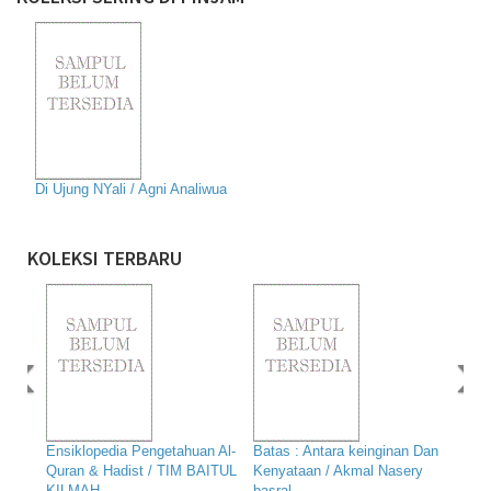
Di Ujung NYali / Agni Analiwua
KOLEKSI TERBARU
‹
›
Ensiklopedia Pengetahuan Al-
Batas : Antara keinginan Dan
Quran & Hadist / TIM BAITUL
Kenyataan / Akmal Nasery
KILMAH
basral