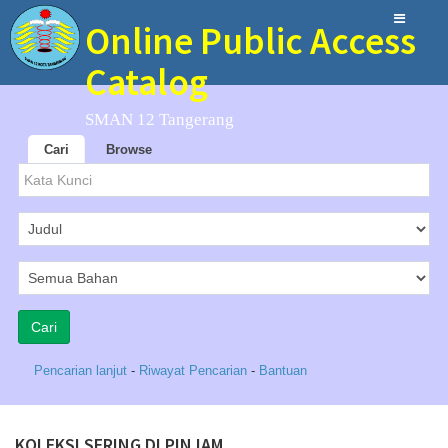
Online Public Access
Catalog
SMAN 12 Tangerang
Cari
Browse
Pencarian lanjut
-
Riwayat Pencarian
-
Bantuan
KOLEKSI SERING DI PINJAM