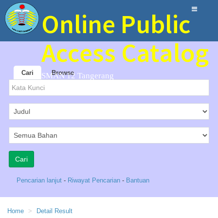
Online Public
Access Catalog
Cari
Browse
SMAN 12 Tangerang
Pencarian lanjut
-
Riwayat Pencarian
-
Bantuan
Home
Detail Result