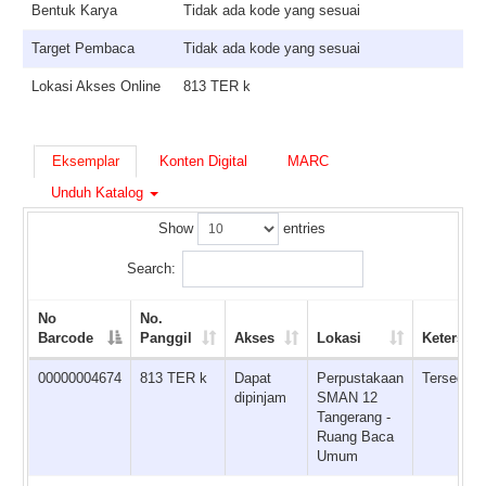
Bentuk Karya
Tidak ada kode yang sesuai
Target Pembaca
Tidak ada kode yang sesuai
Lokasi Akses Online
813 TER k
Eksemplar
Konten Digital
MARC
Unduh Katalog
Show
entries
Search:
No
No.
Barcode
Panggil
Akses
Lokasi
Ketersed
00000004674
813 TER k
Dapat
Perpustakaan
Tersedia
dipinjam
SMAN 12
Tangerang -
Ruang Baca
Umum