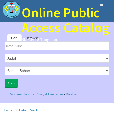
Online Public
Access Catalog
Cari
Browse
SMAN 12 Tangerang
Pencarian lanjut
-
Riwayat Pencarian
-
Bantuan
Home
Detail Result