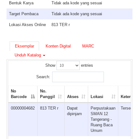
Bentuk Karya
Tidak ada kode yang sesuai
Target Pembaca
Tidak ada kode yang sesuai
Lokasi Akses Online
813 TER r
Eksemplar
Konten Digital
MARC
Unduh Katalog
Show
entries
Search:
No
No.
Barcode
Panggil
Akses
Lokasi
Ketersed
00000004682
813 TER r
Dapat
Perpustakaan
Tersedia
dipinjam
SMAN 12
Tangerang -
Ruang Baca
Umum