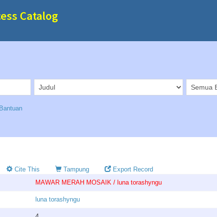
cess Catalog
Bantuan
Cite This
Tampung
Export Record
MAWAR MERAH MOSAIK / luna torashyngu
luna torashyngu
4