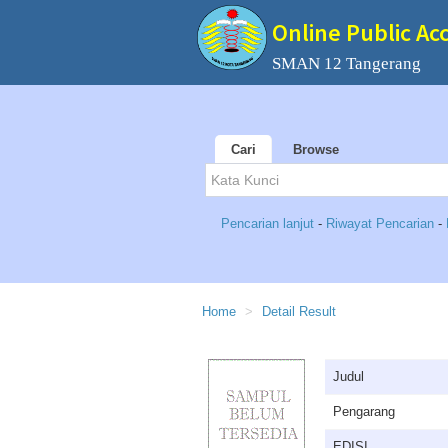
Online Public Ac
SMAN 12 Tangerang
Cari
Browse
Pencarian lanjut
-
Riwayat Pencarian
-
Home
Detail Result
Judul
Pengarang
EDISI