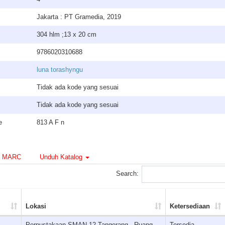
Jakarta : PT Gramedia, 2019
304 hlm ;13 x 20 cm
9786020310688
luna torashyngu
Tidak ada kode yang sesuai
Tidak ada kode yang sesuai
e
813 A F n
MARC
Unduh Katalog
Search:
Lokasi
Ketersediaan
Perpustakaan SMAN 12 Tangerang - Ruang
Tersedia