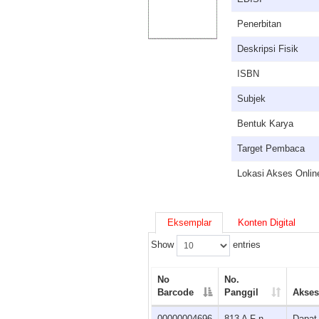
Penerbitan
Deskripsi Fisik
ISBN
Subjek
Bentuk Karya
Target Pembaca
Lokasi Akses Onlin
Eksemplar
Konten Digital
Show
entries
No
No.
Barcode
Panggil
Akses
00000004696
813 A F n
Dapat