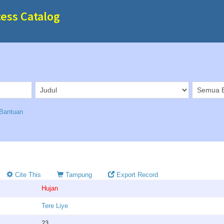
cess Catalog
Bantuan
Cite This
Tampung
Export Record
Hujan
Tere Liye
23