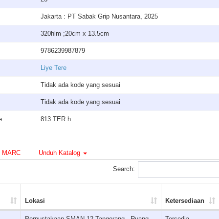
Jakarta : PT Sabak Grip Nusantara, 2025
320hlm ;20cm x 13.5cm
9786239987879
Liye Tere
Tidak ada kode yang sesuai
Tidak ada kode yang sesuai
e
813 TER h
MARC
Unduh Katalog
Search:
Lokasi
Ketersediaan
Perpustakaan SMAN 12 Tangerang - Ruang
Tersedia