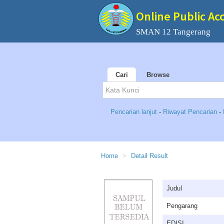
Online Public Ac
SMAN 12 Tangerang
Cari
Browse
Pencarian lanjut
-
Riwayat Pencarian
-
Home
Detail Result
Judul
Pengarang
EDISI