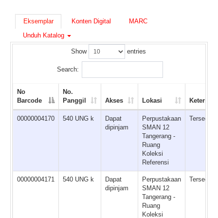
Eksemplar
Konten Digital
MARC
Unduh Katalog
Show
entries
Search:
No
No.
Barcode
Panggil
Akses
Lokasi
Ketersed
00000004170
540 UNG k
Dapat
Perpustakaan
Tersedia
dipinjam
SMAN 12
Tangerang -
Ruang
Koleksi
Referensi
00000004171
540 UNG k
Dapat
Perpustakaan
Tersedia
dipinjam
SMAN 12
Tangerang -
Ruang
Koleksi