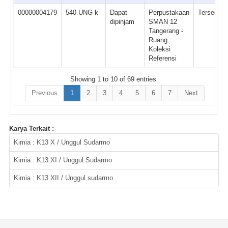
00000004179
540 UNG k
Dapat
Perpustakaan
Tersedia
dipinjam
SMAN 12
Tangerang -
Ruang
Koleksi
Referensi
Showing 1 to 10 of 69 entries
Previous
1
2
3
4
5
6
7
Next
Karya Terkait :
Kimia : K13 X / Unggul Sudarmo
Kimia : K13 XI / Unggul Sudarmo
Kimia : K13 XII / Unggul sudarmo