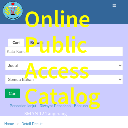
Online
Public
Cari
Browse
Access
Catalog
Pencarian lanjut
-
Riwayat Pencarian
-
Bantuan
SMAN 12 Tangerang
Home
Detail Result