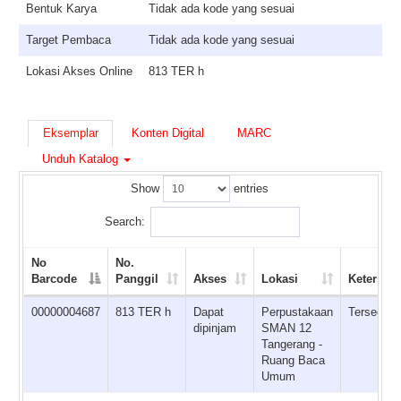
Bentuk Karya
Tidak ada kode yang sesuai
Target Pembaca
Tidak ada kode yang sesuai
Lokasi Akses Online
813 TER h
Eksemplar
Konten Digital
MARC
Unduh Katalog
Show
entries
Search:
No
No.
Barcode
Panggil
Akses
Lokasi
Ketersed
00000004687
813 TER h
Dapat
Perpustakaan
Tersedia
dipinjam
SMAN 12
Tangerang -
Ruang Baca
Umum