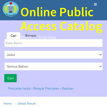
Online Public
Access Catalog
Cari
Browse
SMAN 12 Tangerang
Pencarian lanjut
-
Riwayat Pencarian
-
Bantuan
Home
Detail Result