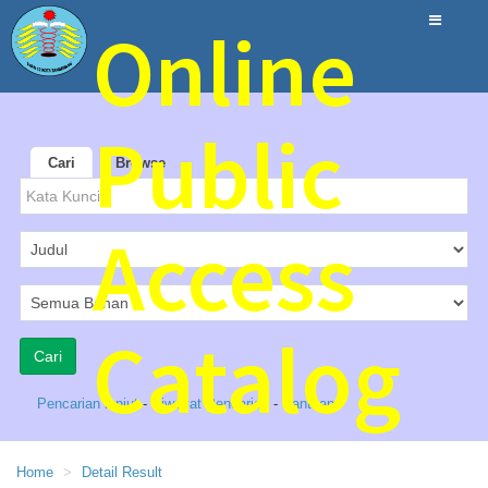
Online
Public
Cari
Browse
Access
Catalog
Pencarian lanjut
-
Riwayat Pencarian
-
Bantuan
SMAN 12 Tangerang
Home
Detail Result