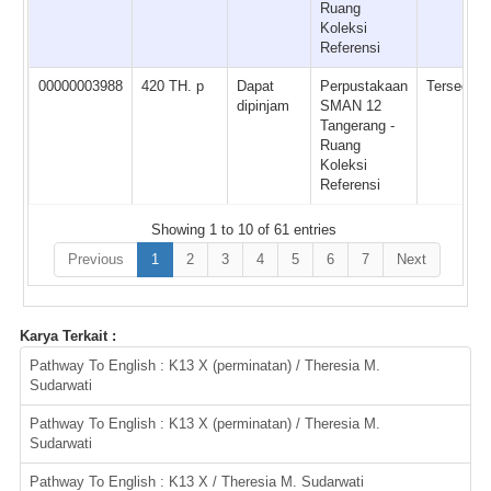
Ruang
Koleksi
Referensi
00000003988
420 TH. p
Dapat
Perpustakaan
Tersedia
dipinjam
SMAN 12
Tangerang -
Ruang
Koleksi
Referensi
Showing 1 to 10 of 61 entries
Previous
1
2
3
4
5
6
7
Next
Karya Terkait :
Pathway To English : K13 X (perminatan) / Theresia M.
Sudarwati
Pathway To English : K13 X (perminatan) / Theresia M.
Sudarwati
Pathway To English : K13 X / Theresia M. Sudarwati