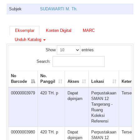
Subjek
SUDAWARTI M. Th.
Eksemplar
Konten Digital
MARC
Unduh Katalog
Show
entries
Search:
No
No.
Barcode
Panggil
Akses
Lokasi
Ketersed
00000003979
420 TH. p
Dapat
Perpustakaan
Tersedia
dipinjam
SMAN 12
Tangerang -
Ruang
Koleksi
Referensi
00000003980
420 TH. p
Dapat
Perpustakaan
Tersedia
dipinjam
SMAN 12