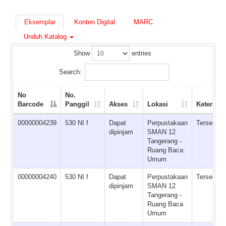
Eksemplar
Konten Digital
MARC
Unduh Katalog
Show
entries
Search:
No
No.
Barcode
Panggil
Akses
Lokasi
Ketersed
00000004239
530 NI f
Dapat
Perpustakaan
Tersedia
dipinjam
SMAN 12
Tangerang -
Ruang Baca
Umum
00000004240
530 NI f
Dapat
Perpustakaan
Tersedia
dipinjam
SMAN 12
Tangerang -
Ruang Baca
Umum