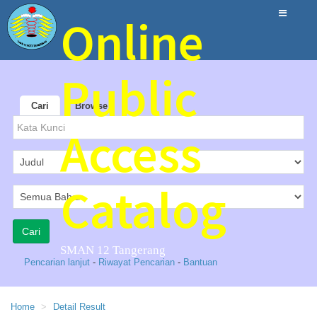
Online
Public
Cari
Browse
Access
Catalog
SMAN 12 Tangerang
Pencarian lanjut
-
Riwayat Pencarian
-
Bantuan
Home
Detail Result