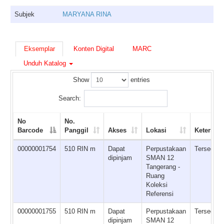
Subjek
MARYANA RINA
Eksemplar
Konten Digital
MARC
Unduh Katalog
Show
entries
Search:
No
No.
Barcode
Panggil
Akses
Lokasi
Ketersed
00000001754
510 RIN m
Dapat
Perpustakaan
Tersedia
dipinjam
SMAN 12
Tangerang -
Ruang
Koleksi
Referensi
00000001755
510 RIN m
Dapat
Perpustakaan
Tersedia
dipinjam
SMAN 12