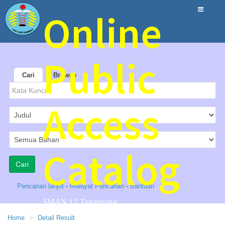
Online
Public
Cari
Browse
Access
Catalog
Pencarian lanjut
-
Riwayat Pencarian
-
Bantuan
SMAN 12 Tangerang
Home
Detail Result