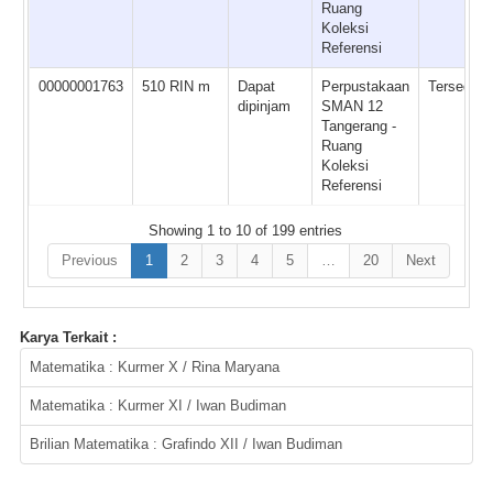
Ruang
Koleksi
Referensi
00000001763
510 RIN m
Dapat
Perpustakaan
Tersedia
dipinjam
SMAN 12
Tangerang -
Ruang
Koleksi
Referensi
Showing 1 to 10 of 199 entries
Previous
1
2
3
4
5
…
20
Next
Karya Terkait :
Matematika : Kurmer X / Rina Maryana
Matematika : Kurmer XI / Iwan Budiman
Brilian Matematika : Grafindo XII / Iwan Budiman