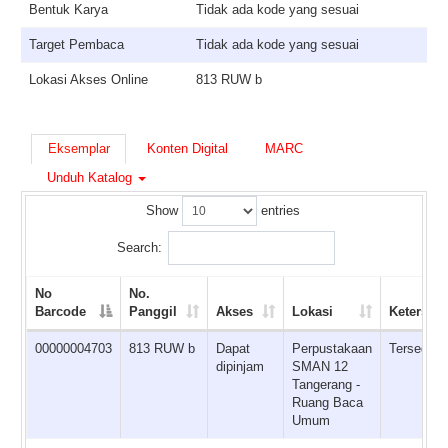
Bentuk Karya
Tidak ada kode yang sesuai
Target Pembaca
Tidak ada kode yang sesuai
Lokasi Akses Online
813 RUW b
Eksemplar
Konten Digital
MARC
Unduh Katalog
Show
entries
Search:
No
No.
Barcode
Panggil
Akses
Lokasi
Ketersed
00000004703
813 RUW b
Dapat
Perpustakaan
Tersedia
dipinjam
SMAN 12
Tangerang -
Ruang Baca
Umum