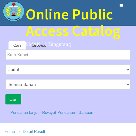
Online Public
Access Catalog
SMAN 12 Tangerang
Cari
Browse
Pencarian lanjut
-
Riwayat Pencarian
-
Bantuan
Home
Detail Result