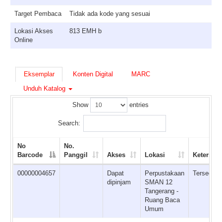
Target Pembaca
Tidak ada kode yang sesuai
Lokasi Akses
813 EMH b
Online
Eksemplar
Konten Digital
MARC
Unduh Katalog
Show
entries
Search:
No
No.
Barcode
Panggil
Akses
Lokasi
Ketersed
00000004657
Dapat
Perpustakaan
Tersedia
dipinjam
SMAN 12
Tangerang -
Ruang Baca
Umum