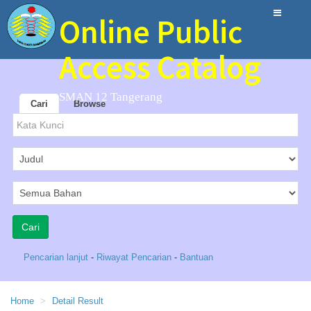
Online Public
Access Catalog
SMAN 12 Tangerang
Cari
Browse
Pencarian lanjut
-
Riwayat Pencarian
-
Bantuan
Home
Detail Result