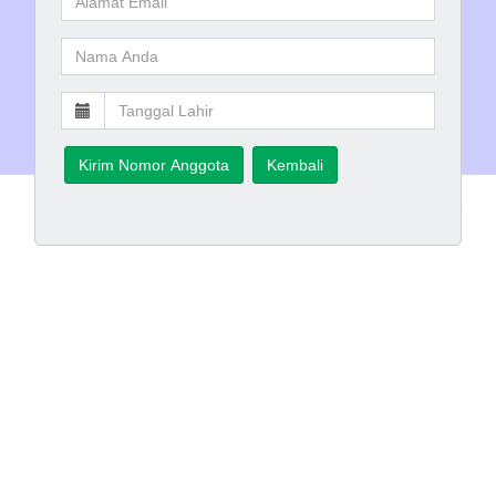
Kirim Nomor Anggota
Kembali
Hak Cipta © 2017 - 2018
Perpustakaan
INLISLite v3.2
Nasional Republik Indonesia