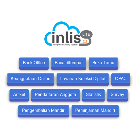
Back Office
Baca ditempat
Buku Tamu
Keanggotaan Online
Layanan Koleksi Digital
OPAC
Artikel
Pendaftaran Anggota
Statistik
Survey
Pengembalian Mandiri
Peminjaman Mandiri